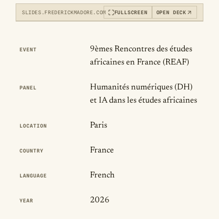
SLIDES.FREDERICKMADORE.COM
FULLSCREEN
OPEN DECK
Publication Details
9èmes Rencontres des études
EVENT
africaines en France (REAF)
View slides
LOADS THE INTERACTIVE DECK
Humanités numériques (DH)
PANEL
et IA dans les études africaines
Paris
LOCATION
France
COUNTRY
French
LANGUAGE
2026
YEAR