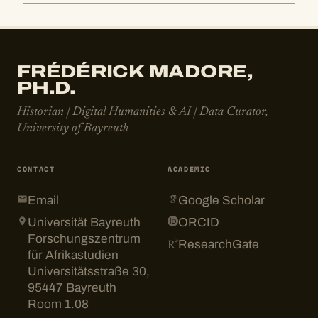
FRÉDÉRICK MADORE,
PH.D.
Historian | Digital Humanities & AI | Data Curator,
University of Bayreuth
CONTACT
ACADEMIC
Email
Google Scholar
Universität Bayreuth
ORCID
Forschungszentrum
ResearchGate
für Afrikastudien
Universitätsstraße 30,
95447 Bayreuth
Room 1.08