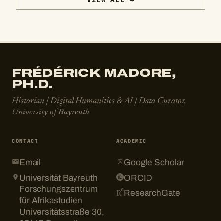
FRÉDÉRICK MADORE,
PH.D.
Historian | Digital Humanities & AI | Data Curator,
University of Bayreuth
CONTACT
ACADEMIC
Email
Google Scholar
Universität Bayreuth
ORCID
Forschungszentrum
ResearchGate
für Afrikastudien
Universitätsstraße 30,