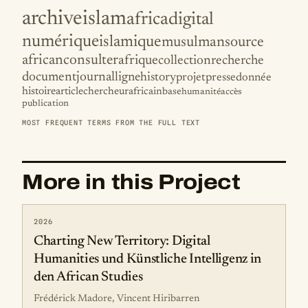
archive
islam
africa
digital
numérique
islamique
musulman
source
african
consulter
afrique
collection
recherche
document
journal
ligne
history
projet
presse
donnée
histoire
article
chercheur
africain
base
humanité
accès
publication
MOST FREQUENT TERMS FROM THE FULL TEXT
More in this Project
2026
Charting New Territory: Digital
Humanities und Künstliche Intelligenz in
den African Studies
Frédérick Madore, Vincent Hiribarren