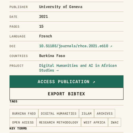
University of Geneva
PUBLISHER
2021
DATE
15
PAGES
French
LANGUAGE
10.51185/journals/rhca.2021.e610 ↗
DOI
Burkina Faso
COUNTRIES
Digital Humanities and AI in African
PROJECT
Studies →
ACCESS PUBLICATION ↗
EXPORT BIBTEX
TAGS
BURKINA FASO
DIGITAL HUMANITIES
ISLAM
ARCHIVES
OPEN ACCESS
RESEARCH METHODOLOGY
WEST AFRICA
IWAC
KEY TERMS