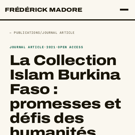
FRÉDÉRICK MADORE
← PUBLICATIONS
/
JOURNAL ARTICLE
JOURNAL ARTICLE
·
2021
·
OPEN ACCESS
La Collection
Islam Burkina
Faso :
promesses et
défis des
humanités