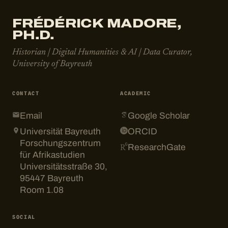
FRÉDÉRICK MADORE,
PH.D.
Historian | Digital Humanities & AI | Data Curator,
University of Bayreuth
CONTACT
ACADEMIC
Email
Google Scholar
Universität Bayreuth
ORCID
Forschungszentrum
ResearchGate
für Afrikastudien
Universitätsstraße 30,
95447 Bayreuth
Room 1.08
SOCIAL