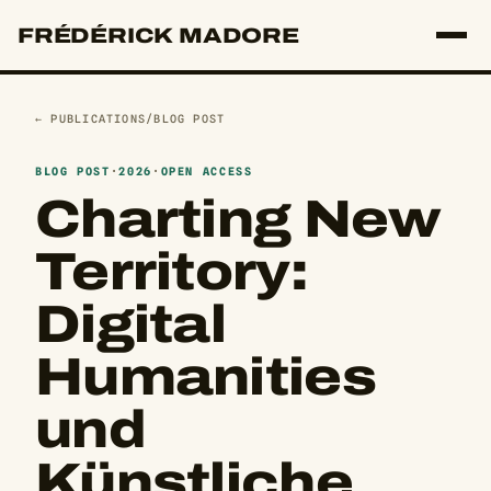
FRÉDÉRICK MADORE
← PUBLICATIONS
/
BLOG POST
BLOG POST
·
2026
·
OPEN ACCESS
Charting New
Territory:
Digital
Humanities
und
Künstliche