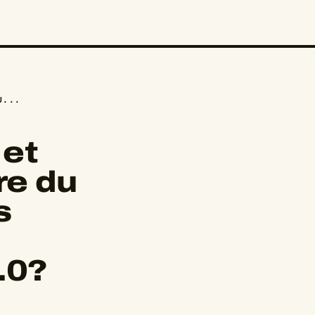
U...
 et
re du
s
.0?