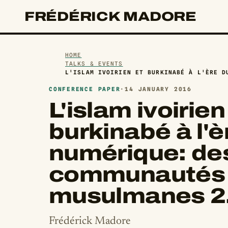
FRÉDÉRICK MADORE
HOME
TALKS & EVENTS
L'ISLAM IVOIRIEN ET BURKINABÉ À L'ÈRE D
CONFERENCE PAPER
·
14 JANUARY 2016
L'islam ivoirien
burkinabé à l'è
numérique: de
communautés
musulmanes 2
Frédérick Madore