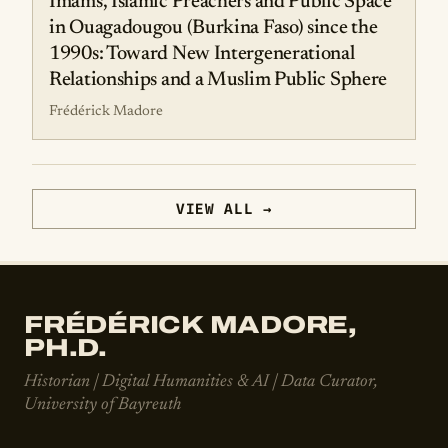
Imams, Islamic Preachers and Public Space
in Ouagadougou (Burkina Faso) since the
1990s: Toward New Intergenerational
Relationships and a Muslim Public Sphere
Frédérick Madore
VIEW ALL →
FRÉDÉRICK MADORE,
PH.D.
Historian | Digital Humanities & AI | Data Curator,
University of Bayreuth