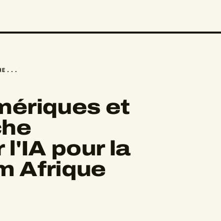
HE...
ériques et
che
l'IA pour la
am Afrique