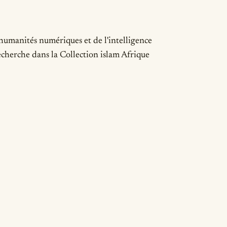
 humanités numériques et de l'intelligence
 recherche dans la Collection islam Afrique
ails