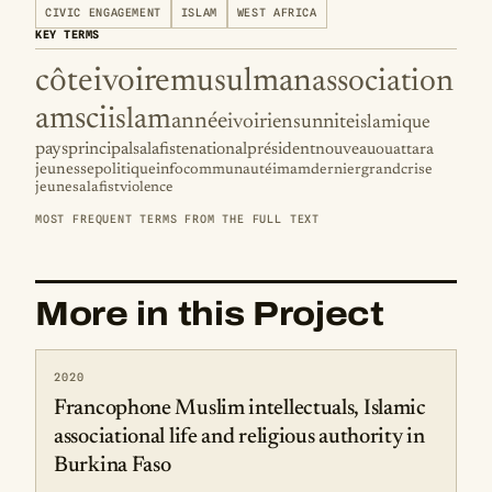
CIVIC ENGAGEMENT
ISLAM
WEST AFRICA
KEY TERMS
côte
ivoire
musulman
association
amsci
islam
année
ivoirien
sunnite
islamique
pays
principal
salafiste
national
président
nouveau
ouattara
jeunesse
politique
info
communauté
imam
dernier
grand
crise
jeune
salafist
violence
MOST FREQUENT TERMS FROM THE FULL TEXT
More in this Project
2020
Francophone Muslim intellectuals, Islamic
associational life and religious authority in
Burkina Faso