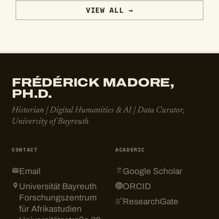
VIEW ALL →
FRÉDÉRICK MADORE,
PH.D.
Historian | Digital Humanities & AI | Data Curator,
University of Bayreuth
CONTACT
ACADEMIC
Email
Google Scholar
Universität Bayreuth
ORCID
Forschungszentrum
ResearchGate
für Afrikastudien