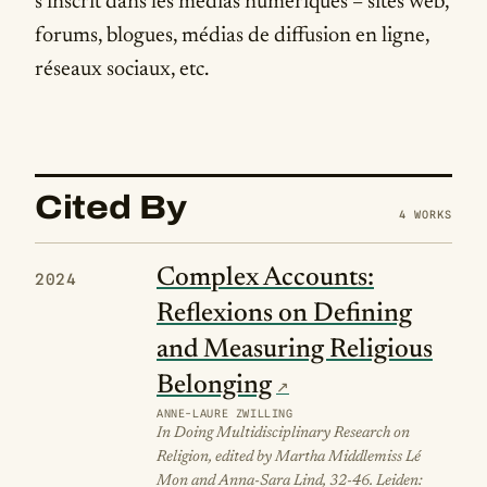
s'inscrit dans les médias numériques – sites web,
forums, blogues, médias de diffusion en ligne,
réseaux sociaux, etc.
Cited By
4 WORKS
Complex Accounts:
2024
Reflexions on Defining
and Measuring Religious
Belonging
ANNE-LAURE ZWILLING
In Doing Multidisciplinary Research on
Religion, edited by Martha Middlemiss Lé
Mon and Anna-Sara Lind, 32-46. Leiden: