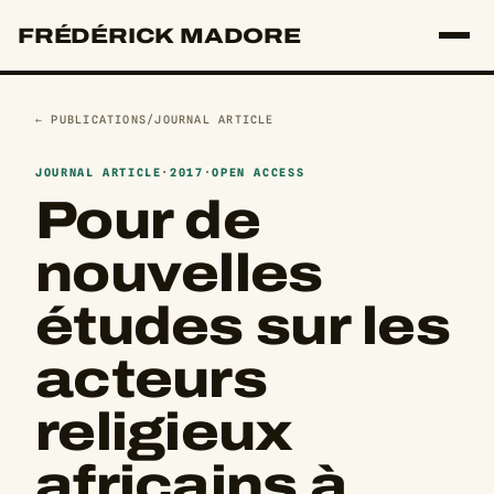
FRÉDÉRICK MADORE
← PUBLICATIONS
/
JOURNAL ARTICLE
JOURNAL ARTICLE
·
2017
·
OPEN ACCESS
Pour de
nouvelles
études sur les
acteurs
religieux
africains à