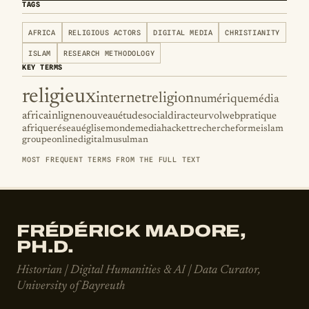
TAGS
AFRICA
RELIGIOUS ACTORS
DIGITAL MEDIA
CHRISTIANITY
ISLAM
RESEARCH METHODOLOGY
KEY TERMS
religieux
internet
religion
numérique
média
africain
ligne
nouveau
étude
social
dir
acteur
vol
web
pratique
afrique
réseau
église
monde
media
hackett
recherche
forme
islam
groupe
online
digital
musulman
MOST FREQUENT TERMS FROM THE FULL TEXT
FRÉDÉRICK MADORE,
PH.D.
Historian | Digital Humanities & AI | Data Curator,
University of Bayreuth