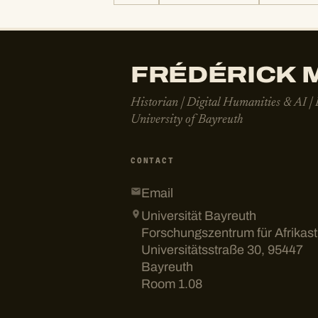
FRÉDÉRICK M
Historian | Digital Humanities & AI |
University of Bayreuth
CONTACT
Email
Universität Bayreuth
Forschungszentrum für Afrikas
Universitätsstraße 30, 95447
Bayreuth
Room 1.08