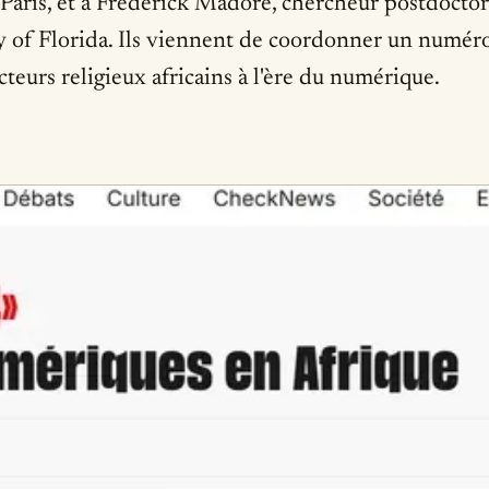
Paris, et à Frédérick Madore, chercheur postdoctor
y of Florida. Ils viennent de coordonner un numéro
teurs religieux africains à l'ère du numérique.