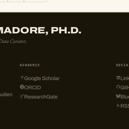
ADORE, PH.D.
 Data Curator,
ACADEMIC
SOCIA
Google Scholar
Lin
ORCID
Git
tudien
ResearchGate
Blu
RS