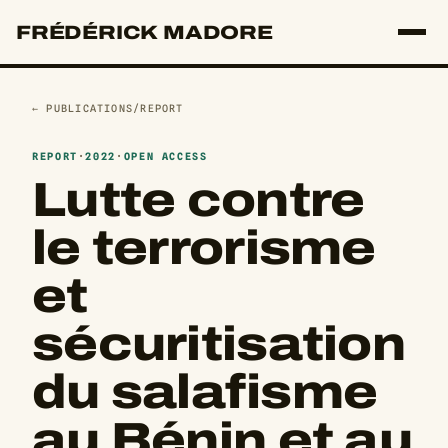
FRÉDÉRICK MADORE
← PUBLICATIONS
/
REPORT
REPORT
·
2022
·
OPEN ACCESS
Lutte contre
le terrorisme
et
sécuritisation
du salafisme
au Bénin et au