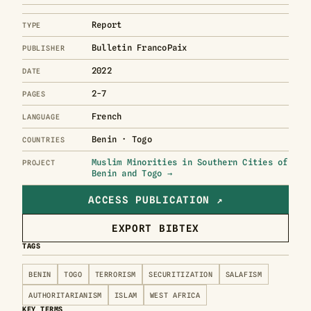
Report
TYPE
Bulletin FrancoPaix
PUBLISHER
2022
DATE
2-7
PAGES
French
LANGUAGE
Benin · Togo
COUNTRIES
Muslim Minorities in Southern Cities of
PROJECT
Benin and Togo →
ACCESS PUBLICATION ↗
EXPORT BIBTEX
TAGS
BENIN
TOGO
TERRORISM
SECURITIZATION
SALAFISM
AUTHORITARIANISM
ISLAM
WEST AFRICA
KEY TERMS