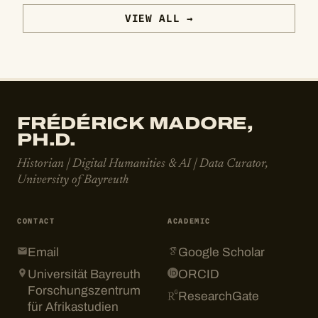
VIEW ALL →
FRÉDÉRICK MADORE,
PH.D.
Historian | Digital Humanities & AI | Data Curator,
University of Bayreuth
CONTACT
ACADEMIC
Email
Google Scholar
Universität Bayreuth
ORCID
Forschungszentrum
ResearchGate
für Afrikastudien