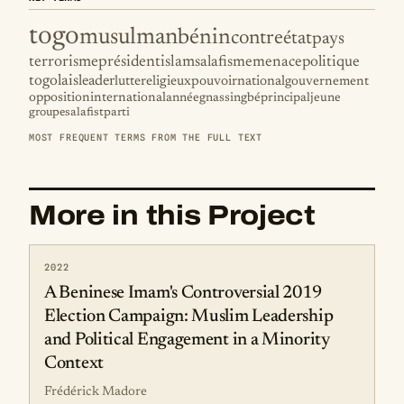
togo
musulman
bénin
contre
état
pays
terrorisme
président
islam
salafisme
menace
politique
togolais
leader
lutte
religieux
pouvoir
national
gouvernement
opposition
international
année
gnassingbé
principal
jeune
groupe
salafist
parti
MOST FREQUENT TERMS FROM THE FULL TEXT
More in this Project
2022
A Beninese Imam's Controversial 2019
Election Campaign: Muslim Leadership
and Political Engagement in a Minority
Context
Frédérick Madore