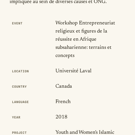
impliquée au sein de diverses causes et ONG.
Publication Details
Workshop Entrepreneuriat
EVENT
religieux et figures de la
réussite en Afrique
subsaharienne: terrains et
concepts
Université Laval
LOCATION
Canada
COUNTRY
French
LANGUAGE
2018
YEAR
Youth and Women's Islamic
PROJECT