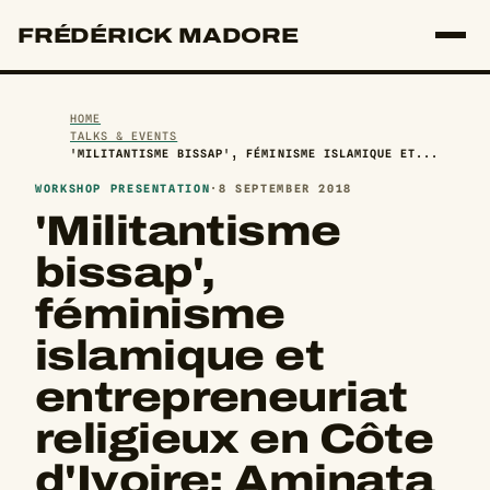
FRÉDÉRICK MADORE
HOME
TALKS & EVENTS
'MILITANTISME BISSAP', FÉMINISME ISLAMIQUE ET...
WORKSHOP PRESENTATION
·
8 SEPTEMBER 2018
'Militantisme
bissap',
féminisme
islamique et
entrepreneuriat
religieux en Côte
d'Ivoire: Aminata