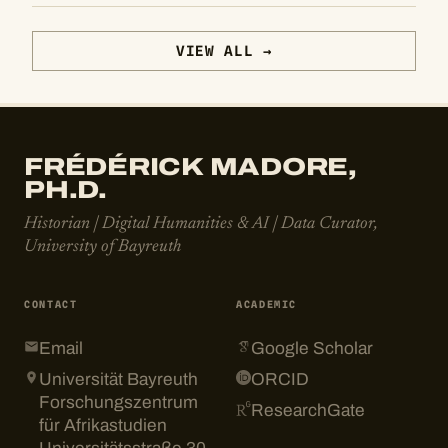
VIEW ALL →
FRÉDÉRICK MADORE,
PH.D.
Historian | Digital Humanities & AI | Data Curator,
University of Bayreuth
CONTACT
ACADEMIC
Email
Google Scholar
Universität Bayreuth
ORCID
Forschungszentrum
ResearchGate
für Afrikastudien