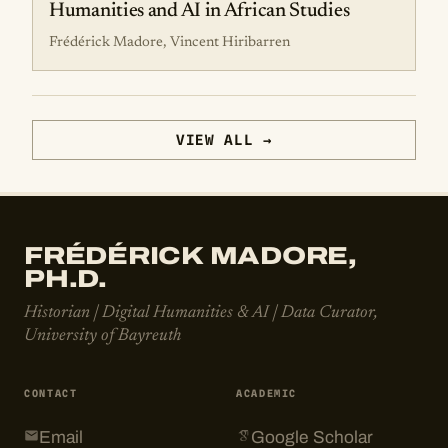
Humanities and AI in African Studies
Frédérick Madore, Vincent Hiribarren
VIEW ALL →
FRÉDÉRICK MADORE,
PH.D.
Historian | Digital Humanities & AI | Data Curator,
University of Bayreuth
CONTACT
ACADEMIC
Email
Google Scholar