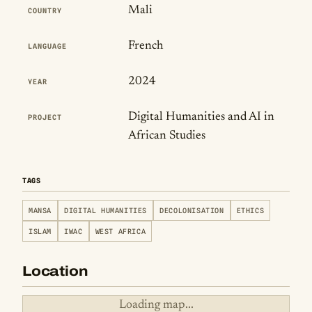
Mali
COUNTRY
French
LANGUAGE
2024
YEAR
Digital Humanities and AI in
PROJECT
African Studies
TAGS
MANSA
DIGITAL HUMANITIES
DECOLONISATION
ETHICS
ISLAM
IWAC
WEST AFRICA
Location
Loading map...